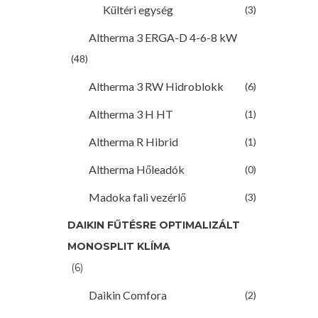
Kültéri egység
(3)
Altherma 3 ERGA-D 4-6-8 kW
(48)
Altherma 3 RW Hidroblokk
(6)
Altherma 3 H HT
(1)
Altherma R Hibrid
(1)
Altherma Hőleadók
(0)
Madoka fali vezérlő
(3)
DAIKIN FŰTÉSRE OPTIMALIZÁLT
MONOSPLIT KLÍMA
(6)
Daikin Comfora
(2)