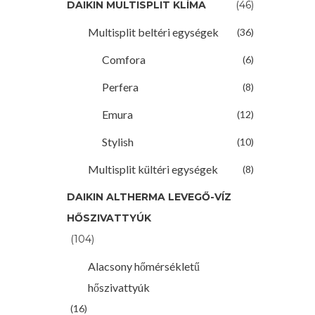
DAIKIN MULTISPLIT KLÍMA
(46)
Multisplit beltéri egységek
(36)
Comfora
(6)
Daikin
Perfera
(8)
belt
Emura
(12)
Stylish
(10)
Multisplit kültéri egységek
(8)
DAIKIN ALTHERMA LEVEGŐ-VÍZ
HŐSZIVATTYÚK
Daikin
(104)
belt
Alacsony hőmérsékletű
hőszivattyúk
(16)