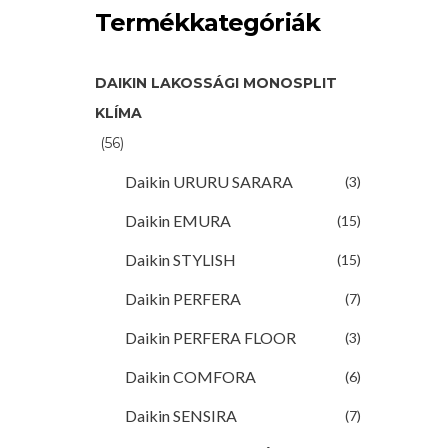
Da
Termékkategóriák
FTXM7
DAIKIN LAKOSSÁGI MONOSPLIT
KLÍMA
(56)
Daikin URURU SARARA
(3)
Daikin EMURA
(15)
Daikin STYLISH
(15)
D
Da
Daikin PERFERA
(7)
FTXM4
Daikin PERFERA FLOOR
(3)
Daikin COMFORA
(6)
Daikin SENSIRA
(7)