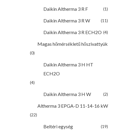
Daikin Altherma 3 R F
(1)
Daikin Altherma 3 R W
(11)
Daikin Altherma 3 R ECH2O
(4)
Magas hőmérsékletű hőszivattyúk
(0)
Daikin Altherma 3 H HT
ECH2O
(4)
Daikin Altherma 3 H W
(2)
Altherma 3 EPGA-D 11-14-16 kW
(22)
Beltéri egység
(19)