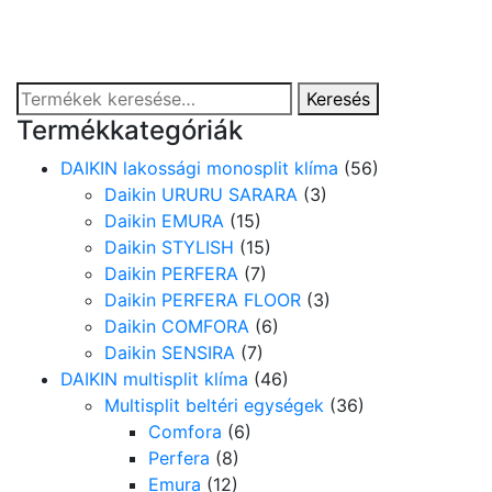
Daikin lakossági katalógus
Keresés
Keresés
a
Termékkategóriák
következőre:
DAIKIN lakossági monosplit klíma
(56)
Daikin URURU SARARA
(3)
Daikin EMURA
(15)
Daikin STYLISH
(15)
Daikin PERFERA
(7)
Daikin PERFERA FLOOR
(3)
Daikin COMFORA
(6)
Daikin SENSIRA
(7)
DAIKIN multisplit klíma
(46)
Multisplit beltéri egységek
(36)
Comfora
(6)
Perfera
(8)
Emura
(12)