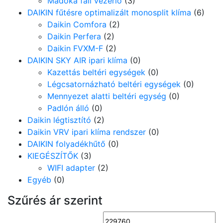
Madoka fali vezérlő
(3)
DAIKIN fűtésre optimalizált monosplit klíma
(6)
Daikin Comfora
(2)
Daikin Perfera
(2)
Daikin FVXM-F
(2)
DAIKIN SKY AIR ipari klíma
(0)
Kazettás beltéri egységek
(0)
Légcsatornázható beltéri egységek
(0)
Mennyezet alatti beltéri egység
(0)
Padlón álló
(0)
Daikin légtisztító
(2)
Daikin VRV ipari klíma rendszer
(0)
DAIKIN folyadékhűtő
(0)
KIEGÉSZÍTŐK
(3)
WIFI adapter
(2)
Egyéb
(0)
Szűrés ár szerint
Min
M