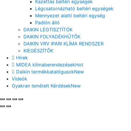
Kazettás beltéri egységek
Légcsatornázható beltéri egységek
Mennyezet alatti beltéri egység
Padlón álló
DAIKIN LÉGTISZTÍTÓK
DAIKIN FOLYADÉKHŰTŐK
DAIKIN VRV IPARI KLÍMA RENDSZER
KIEGÉSZÍTŐK
Hírek
MIDEA klímaberendezések
Hot
Daikin termékkatalógusok
New
Videók
Gyakran Ismételt Kérdések
New