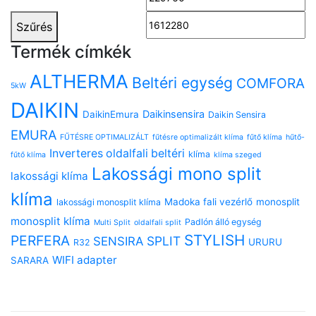
ár
ár
Szűrés
Termék címkék
ALTHERMA
Beltéri egység
COMFORA
5kW
DAIKIN
Daikinsensira
DaikinEmura
Daikin Sensira
EMURA
FŰTÉSRE OPTIMALIZÁLT
fűtésre optimalizált klíma
fűtő klíma
hűtő-
Inverteres oldalfali beltéri
klíma
fűtő klíma
klíma szeged
Lakossági mono split
lakossági klíma
klíma
Madoka fali vezérlő
monosplit
lakossági monosplit klíma
monosplit klíma
Padlón álló egység
Multi Split
oldalfali split
STYLISH
PERFERA
SPLIT
SENSIRA
URURU
R32
WIFI adapter
SARARA