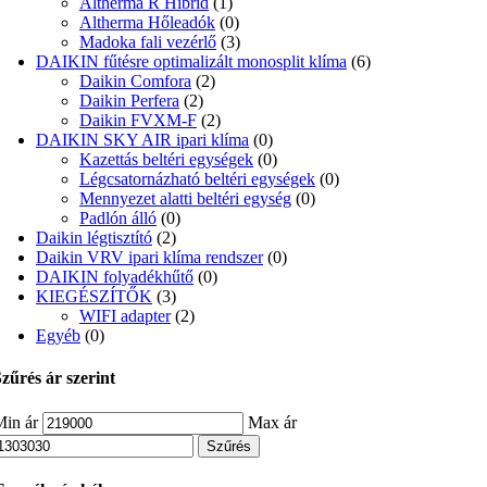
Altherma R Hibrid
(1)
Altherma Hőleadók
(0)
Madoka fali vezérlő
(3)
DAIKIN fűtésre optimalizált monosplit klíma
(6)
Daikin Comfora
(2)
Daikin Perfera
(2)
Daikin FVXM-F
(2)
DAIKIN SKY AIR ipari klíma
(0)
Kazettás beltéri egységek
(0)
Légcsatornázható beltéri egységek
(0)
Mennyezet alatti beltéri egység
(0)
Padlón álló
(0)
Daikin légtisztító
(2)
Daikin VRV ipari klíma rendszer
(0)
DAIKIN folyadékhűtő
(0)
KIEGÉSZÍTŐK
(3)
WIFI adapter
(2)
Egyéb
(0)
zűrés ár szerint
in ár
Max ár
Szűrés