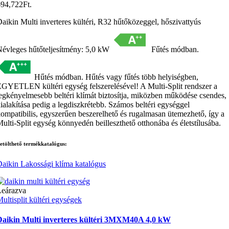
94,722Ft.
aikin Multi inverteres kültéri, R32 hűtőközeggel, hőszivattyús
évleges hűtőteljesítmény: 5,0 kW
Fűtés módban.
Hűtés módban. Hűtés vagy fűtés több helyiségben,
GYETLEN kültéri egység felszerelésével! A Multi-Split rendszer a
egkényelmesebb beltéri klímát biztosítja, miközben működése csendes,
ialakítása pedig a legdiszkrétebb. Számos beltéri egységgel
ompatibilis, egyszerűen beszerelhető és rugalmasan ütemezhető, így a
ulti-Split egység könnyedén beilleszthető otthonába és életstílusába.
etölthető termékkatalógus:
aikin Lakossági klíma katalógus
Leárazva
ultisplit kültéri egységek
Daikin Multi inverteres kültéri 3MXM40A 4,0 kW