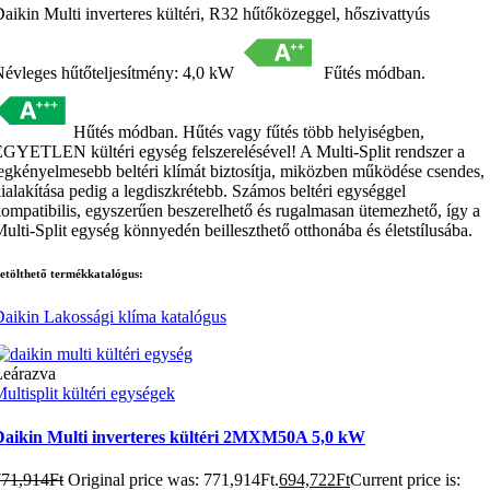
aikin Multi inverteres kültéri, R32 hűtőközeggel, hőszivattyús
évleges hűtőteljesítmény: 4,0 kW
Fűtés módban.
Hűtés módban. Hűtés vagy fűtés több helyiségben,
GYETLEN kültéri egység felszerelésével! A Multi-Split rendszer a
egkényelmesebb beltéri klímát biztosítja, miközben működése csendes,
ialakítása pedig a legdiszkrétebb. Számos beltéri egységgel
ompatibilis, egyszerűen beszerelhető és rugalmasan ütemezhető, így a
ulti-Split egység könnyedén beilleszthető otthonába és életstílusába.
etölthető termékkatalógus:
aikin Lakossági klíma katalógus
Leárazva
ultisplit kültéri egységek
Daikin Multi inverteres kültéri 2MXM50A 5,0 kW
771,914
Ft
Original price was: 771,914Ft.
694,722
Ft
Current price is: