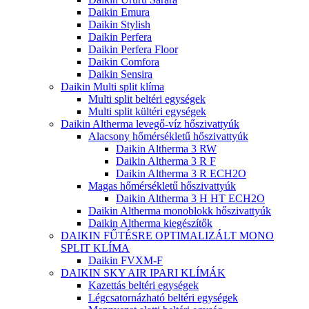
Daikin Emura
Daikin Stylish
Daikin Perfera
Daikin Perfera Floor
Daikin Comfora
Daikin Sensira
Daikin Multi split klíma
Multi split beltéri egységek
Multi split kültéri egységek
Daikin Altherma levegő-víz hőszivattyúk
Alacsony hőmérsékletű hőszivattyúk
Daikin Altherma 3 RW
Daikin Altherma 3 R F
Daikin Altherma 3 R ECH2O
Magas hőmérsékletű hőszivattyúk
Daikin Altherma 3 H HT ECH2O
Daikin Altherma monoblokk hőszivattyúk
Daikin Altherma kiegészítők
DAIKIN FŰTÉSRE OPTIMALIZÁLT MONO
SPLIT KLÍMA
Daikin FVXM-F
DAIKIN SKY AIR IPARI KLÍMÁK
Kazettás beltéri egységek
Légcsatornázható beltéri egységek