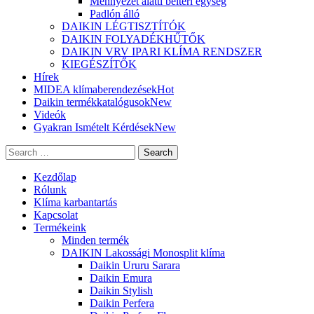
Mennyezet alatti beltéri egység
Padlón álló
DAIKIN LÉGTISZTÍTÓK
DAIKIN FOLYADÉKHŰTŐK
DAIKIN VRV IPARI KLÍMA RENDSZER
KIEGÉSZÍTŐK
Hírek
MIDEA klímaberendezések
Hot
Daikin termékkatalógusok
New
Videók
Gyakran Ismételt Kérdések
New
Search
Kezdőlap
Rólunk
Klíma karbantartás
Kapcsolat
Termékeink
Minden termék
DAIKIN Lakossági Monosplit klíma
Daikin Ururu Sarara
Daikin Emura
Daikin Stylish
Daikin Perfera