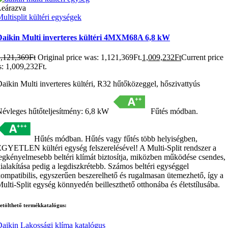
Leárazva
ultisplit kültéri egységek
Daikin Multi inverteres kültéri 4MXM68A 6,8 kW
1,121,369
Ft
Original price was: 1,121,369Ft.
1,009,232
Ft
Current price
s: 1,009,232Ft.
aikin Multi inverteres kültéri, R32 hűtőközeggel, hőszivattyús
évleges hűtőteljesítmény: 6,8 kW
Fűtés módban.
Hűtés módban. Hűtés vagy fűtés több helyiségben,
GYETLEN kültéri egység felszerelésével! A Multi-Split rendszer a
egkényelmesebb beltéri klímát biztosítja, miközben működése csendes,
ialakítása pedig a legdiszkrétebb. Számos beltéri egységgel
ompatibilis, egyszerűen beszerelhető és rugalmasan ütemezhető, így a
ulti-Split egység könnyedén beilleszthető otthonába és életstílusába.
etölthető termékkatalógus:
aikin Lakossági klíma katalógus