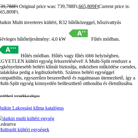
739,788
Ft
Original price was: 739,788Ft.
665,809
Ft
Current price is:
65,809Ft.
aikin Multi inverteres kültéri, R32 hűtőközeggel, hőszivattyús
évleges hűtőteljesítmény: 4,0 kW
Fűtés módban.
Hűtés módban. Hűtés vagy fűtés több helyiségben,
GYETLEN kültéri egység felszerelésével! A Multi-Split rendszer a
egkényelmesebb beltéri klímát biztosítja, miközben működése csendes,
ialakítása pedig a legdiszkrétebb. Számos beltéri egységgel
ompatibilis, egyszerűen beszerelhető és rugalmasan ütemezhető, így a
ulti-Split egység könnyedén beilleszthető otthonába és életstílusába.
etölthető termékkatalógus:
aikin Lakossági klíma katalógus
Leárazva
ultisplit kültéri egységek