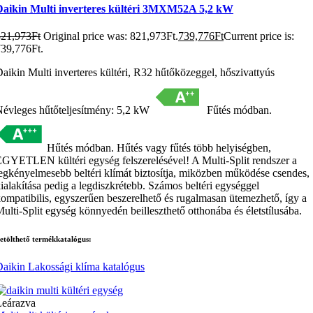
Daikin Multi inverteres kültéri 3MXM52A 5,2 kW
821,973
Ft
Original price was: 821,973Ft.
739,776
Ft
Current price is:
39,776Ft.
aikin Multi inverteres kültéri, R32 hűtőközeggel, hőszivattyús
évleges hűtőteljesítmény: 5,2 kW
Fűtés módban.
Hűtés módban. Hűtés vagy fűtés több helyiségben,
GYETLEN kültéri egység felszerelésével! A Multi-Split rendszer a
egkényelmesebb beltéri klímát biztosítja, miközben működése csendes,
ialakítása pedig a legdiszkrétebb. Számos beltéri egységgel
ompatibilis, egyszerűen beszerelhető és rugalmasan ütemezhető, így a
ulti-Split egység könnyedén beilleszthető otthonába és életstílusába.
etölthető termékkatalógus:
aikin Lakossági klíma katalógus
Leárazva