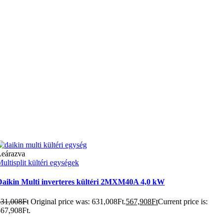
Leárazva
ultisplit kültéri egységek
Daikin Multi inverteres kültéri 2MXM40A 4,0 kW
631,008
Ft
Original price was: 631,008Ft.
567,908
Ft
Current price is:
67,908Ft.