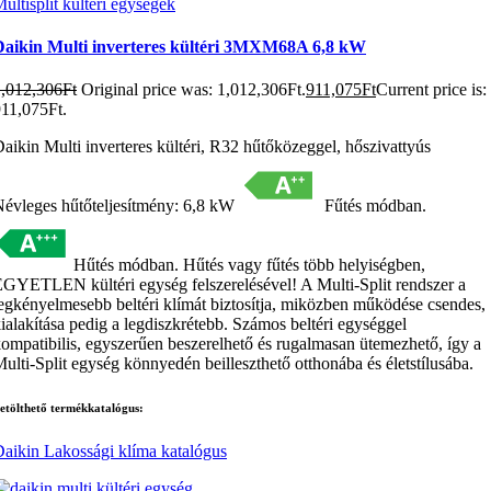
ultisplit kültéri egységek
Daikin Multi inverteres kültéri 3MXM68A 6,8 kW
1,012,306
Ft
Original price was: 1,012,306Ft.
911,075
Ft
Current price is:
11,075Ft.
aikin Multi inverteres kültéri, R32 hűtőközeggel, hőszivattyús
évleges hűtőteljesítmény: 6,8 kW
Fűtés módban.
Hűtés módban. Hűtés vagy fűtés több helyiségben,
GYETLEN kültéri egység felszerelésével! A Multi-Split rendszer a
egkényelmesebb beltéri klímát biztosítja, miközben működése csendes,
ialakítása pedig a legdiszkrétebb. Számos beltéri egységgel
ompatibilis, egyszerűen beszerelhető és rugalmasan ütemezhető, így a
ulti-Split egység könnyedén beilleszthető otthonába és életstílusába.
etölthető termékkatalógus:
aikin Lakossági klíma katalógus