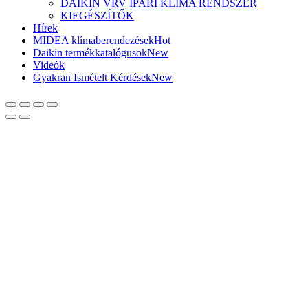
DAIKIN VRV IPARI KLÍMA RENDSZER
KIEGÉSZÍTŐK
Hírek
MIDEA klímaberendezések
Hot
Daikin termékkatalógusok
New
Videók
Gyakran Ismételt Kérdések
New