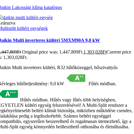
aikin Lakossági klíma katalógus
Leárazva
ultisplit kültéri egységek
Daikin Multi inverteres kültéri 5MXM90A 9,0 kW
1,447,809
Ft
Original price was: 1,447,809Ft.
1,303,028
Ft
Current price
s: 1,303,028Ft.
aikin Multi inverteres kültéri, R32 hűtőközeggel, hőszivattyús
évleges hűtőteljesítmény: 9,0 kW
Fűtés módban.
Hűtés módban. Hűtés vagy fűtés több helyiségben,
GYETLEN kültéri egység felszerelésével! A Multi-Split rendszer a
egkényelmesebb beltéri klímát biztosítja, miközben működése csendes,
ialakítása pedig a legdiszkrétebb. Számos beltéri egységgel
ompatibilis, egyszerűen beszerelhető és rugalmasan ütemezhető, így a
ulti-Split egység könnyedén beilleszthető otthonába és életstílusába.