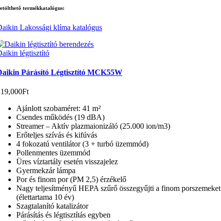
etölthető termékkatalógus:
aikin Lakossági klíma katalógus
aikin légtisztító
Daikin Párásító Légtisztító MCK55W
219,000
Ft
Ajánlott szobaméret: 41 m
²
Csendes működés (19 dBA)
Streamer – Aktív plazmaionizáló (25.000 ion/m3)
Erőteljes szívás és kifúvás
4 fokozatú ventilátor (3 + turbó üzemmód)
Pollenmentes üzemmód
Üres víztartály esetén visszajelez
Gyermekzár lámpa
Por és finom por (PM 2,5) érzékelő
Nagy teljesítményű HEPA szűrő összegyűjti a finom porszemeket
(élettartama 10 év)
Szagtalanító katalizátor
Párásítás és légtisztítás egyben