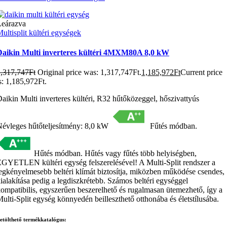
Leárazva
ultisplit kültéri egységek
Daikin Multi inverteres kültéri 4MXM80A 8,0 kW
1,317,747
Ft
Original price was: 1,317,747Ft.
1,185,972
Ft
Current price
s: 1,185,972Ft.
aikin Multi inverteres kültéri, R32 hűtőközeggel, hőszivattyús
évleges hűtőteljesítmény: 8,0 kW
Fűtés módban.
Hűtés módban. Hűtés vagy fűtés több helyiségben,
GYETLEN kültéri egység felszerelésével! A Multi-Split rendszer a
egkényelmesebb beltéri klímát biztosítja, miközben működése csendes,
ialakítása pedig a legdiszkrétebb. Számos beltéri egységgel
ompatibilis, egyszerűen beszerelhető és rugalmasan ütemezhető, így a
ulti-Split egység könnyedén beilleszthető otthonába és életstílusába.
etölthető termékkatalógus: