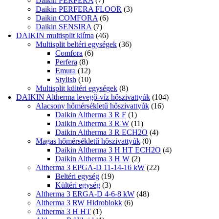
Daikin PERFERA
(7)
Daikin PERFERA FLOOR
(3)
Daikin COMFORA
(6)
Daikin SENSIRA
(7)
DAIKIN multisplit klíma
(46)
Multisplit beltéri egységek
(36)
Comfora
(6)
Perfera
(8)
Emura
(12)
Stylish
(10)
Multisplit kültéri egységek
(8)
DAIKIN Altherma levegő-víz hőszivattyúk
(104)
Alacsony hőmérsékletű hőszivattyúk
(16)
Daikin Altherma 3 R F
(1)
Daikin Altherma 3 R W
(11)
Daikin Altherma 3 R ECH2O
(4)
Magas hőmérsékletű hőszivattyúk
(0)
Daikin Altherma 3 H HT ECH2O
(4)
Daikin Altherma 3 H W
(2)
Altherma 3 EPGA-D 11-14-16 kW
(22)
Beltéri egység
(19)
Kültéri egység
(3)
Altherma 3 ERGA-D 4-6-8 kW
(48)
Altherma 3 RW Hidroblokk
(6)
Altherma 3 H HT
(1)