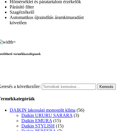
Hőmérséklet és páratartalom érzékelők
Párásító filter
Szagérzékelő
Automatikus újraindítás áramkimaradást
követően
etölthető termékkatalógusok
eresés a következőre:
Keresés
Termékkategóriák
DAIKIN lakossági monosplit klíma
(56)
Daikin URURU SARARA
(3)
Daikin EMURA
(15)
Daikin STYLISH
(15)