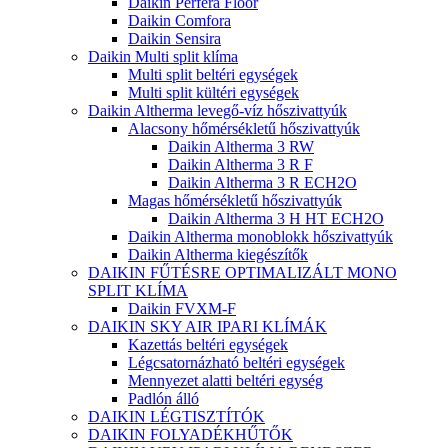
Daikin Perfera Floor
Daikin Comfora
Daikin Sensira
Daikin Multi split klíma
Multi split beltéri egységek
Multi split kültéri egységek
Daikin Altherma levegő-víz hőszivattyúk
Alacsony hőmérsékletű hőszivattyúk
Daikin Altherma 3 RW
Daikin Altherma 3 R F
Daikin Altherma 3 R ECH2O
Magas hőmérsékletű hőszivattyúk
Daikin Altherma 3 H HT ECH2O
Daikin Altherma monoblokk hőszivattyúk
Daikin Altherma kiegészítők
DAIKIN FŰTÉSRE OPTIMALIZÁLT MONO
SPLIT KLÍMA
Daikin FVXM-F
DAIKIN SKY AIR IPARI KLÍMÁK
Kazettás beltéri egységek
Légcsatornázható beltéri egységek
Mennyezet alatti beltéri egység
Padlón álló
DAIKIN LÉGTISZTÍTÓK
DAIKIN FOLYADÉKHŰTŐK