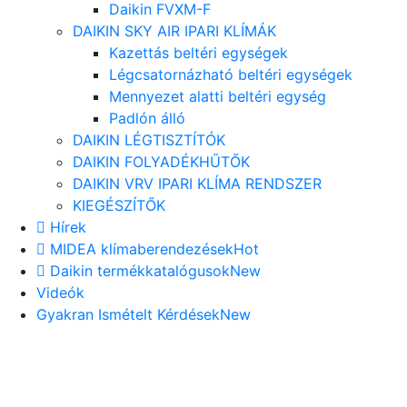
Daikin FVXM-F
DAIKIN SKY AIR IPARI KLÍMÁK
Kazettás beltéri egységek
Légcsatornázható beltéri egységek
Mennyezet alatti beltéri egység
Padlón álló
DAIKIN LÉGTISZTÍTÓK
DAIKIN FOLYADÉKHŰTŐK
DAIKIN VRV IPARI KLÍMA RENDSZER
KIEGÉSZÍTŐK
Hírek
MIDEA klímaberendezések
Hot
Daikin termékkatalógusok
New
Videók
Gyakran Ismételt Kérdések
New