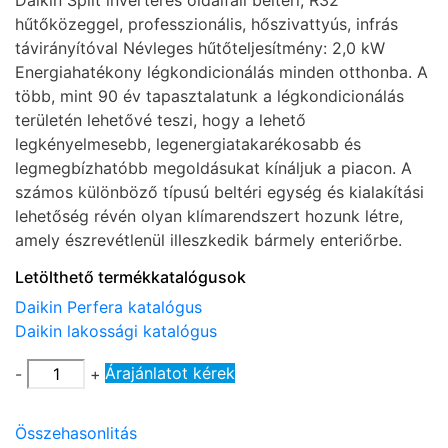
Daikin Split inverteres oldalfali beltéri, R32
hűtőközeggel, professzionális, hőszivattyús, infrás
távirányítóval Névleges hűtőteljesítmény: 2,0 kW
Energiahatékony légkondicionálás minden otthonba. A
több, mint 90 év tapasztalatunk a légkondicionálás
területén lehetővé teszi, hogy a lehető
legkényelmesebb, legenergiatakarékosabb és
legmegbízhatóbb megoldásukat kínáljuk a piacon. A
számos különböző típusú beltéri egység és kialakítási
lehetőség révén olyan klímarendszert hozunk létre,
amely észrevétlenül illeszkedik bármely enteriőrbe.
Letölthető termékkatalógusok
Daikin Perfera katalógus
Daikin lakossági katalógus
Árajánlatot kérek
-
+
Összehasonlitás