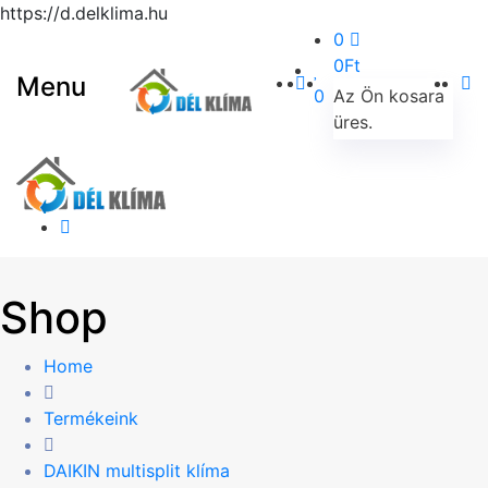
https://d.delklima.hu
0
0
Ft
Menu
0
Az Ön kosara
üres.
Shop
Home
Termékeink
DAIKIN multisplit klíma