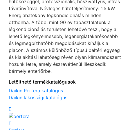
hűtőközeggel, professzionális, hőszivattyús, infrás
távirányítóval Névleges hűtőteljesítmény: 1,5 kW
Energiahatékony légkondicionálás minden
otthonba. A több, mint 90 év tapasztalatunk a
légkondicionálás területén lehetővé teszi, hogy a
lehető legkényelmesebb, legenergiatakarékosabb
és legmegbízhatóbb megoldásukat kínáljuk a
piacon. A számos különböző típusú beltéri egység
és kialakítási lehetőség révén olyan klímarendszert
hozunk létre, amely észrevétlenül illeszkedik
bármely enteriőrbe.
Letölthető termékkatalógusok
Daikin Perfera katalógus
Daikin lakossági katalógus