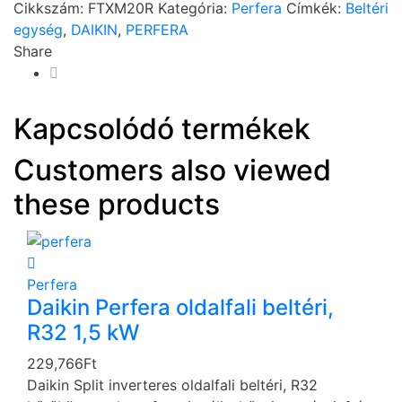
Cikkszám:
FTXM20R
Kategória:
Perfera
Címkék:
Beltéri
egység
,
DAIKIN
,
PERFERA
Share
Kapcsolódó termékek
Customers also viewed
these products
Perfera
Daikin Perfera oldalfali beltéri,
R32 1,5 kW
229,766
Ft
Daikin Split inverteres oldalfali beltéri, R32