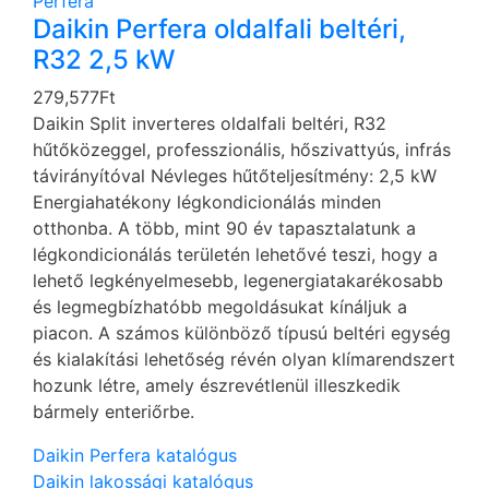
Perfera
Daikin Perfera oldalfali beltéri,
R32 2,5 kW
279,577
Ft
Daikin Split inverteres oldalfali beltéri, R32
hűtőközeggel, professzionális, hőszivattyús, infrás
távirányítóval Névleges hűtőteljesítmény: 2,5 kW
Energiahatékony légkondicionálás minden
otthonba. A több, mint 90 év tapasztalatunk a
légkondicionálás területén lehetővé teszi, hogy a
lehető legkényelmesebb, legenergiatakarékosabb
és legmegbízhatóbb megoldásukat kínáljuk a
piacon. A számos különböző típusú beltéri egység
és kialakítási lehetőség révén olyan klímarendszert
hozunk létre, amely észrevétlenül illeszkedik
bármely enteriőrbe.
Daikin Perfera katalógus
Daikin lakossági katalógus