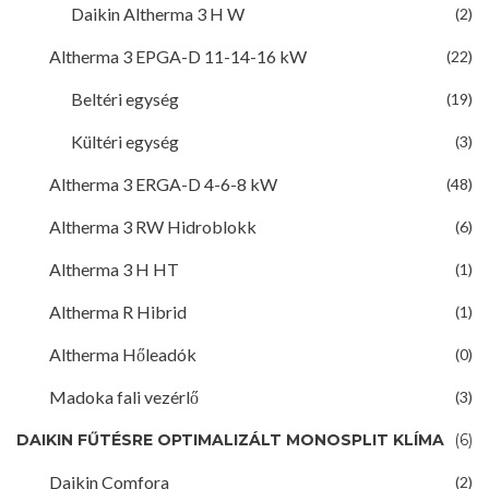
Daikin Altherma 3 H W
(2)
Altherma 3 EPGA-D 11-14-16 kW
(22)
Beltéri egység
(19)
Kültéri egység
(3)
Altherma 3 ERGA-D 4-6-8 kW
(48)
Altherma 3 RW Hidroblokk
(6)
Altherma 3 H HT
(1)
Altherma R Hibrid
(1)
Altherma Hőleadók
(0)
Madoka fali vezérlő
(3)
DAIKIN FŰTÉSRE OPTIMALIZÁLT MONOSPLIT KLÍMA
(6)
Daikin Comfora
(2)