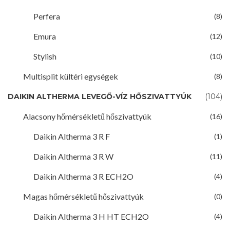
Perfera
(8)
Emura
(12)
Stylish
(10)
Multisplit kültéri egységek
(8)
DAIKIN ALTHERMA LEVEGŐ-VÍZ HŐSZIVATTYÚK
(104)
Alacsony hőmérsékletű hőszivattyúk
(16)
Daikin Altherma 3 R F
(1)
Daikin Altherma 3 R W
(11)
Daikin Altherma 3 R ECH2O
(4)
Magas hőmérsékletű hőszivattyúk
(0)
Daikin Altherma 3 H HT ECH2O
(4)