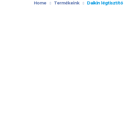
Home
Termékeink
Daikin légtisztító
DAIKIN LÉGTISZTÍTÓ
Daikin Légtisztító MC55W