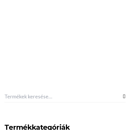
182,500
Ft
DAIKIN LÉGTISZTÍTÓ
Daikin Párásító Légtisztító MCK55W
219,000
Ft
Termékkategóriák