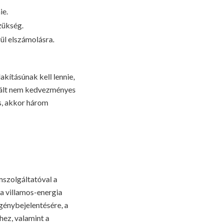
ie.
zükség.
rül elszámolásra.
akításúnak kell lennie,
znált nem kedvezményes
s, akkor három
mszolgáltatóval a
a villamos-energia
génybejelentésére, a
hez, valamint a