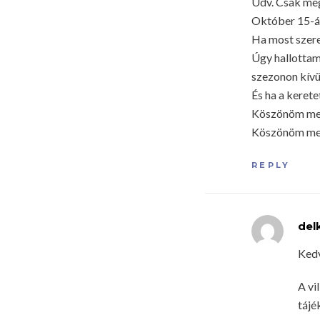
Üdv. Csak meg
Október 15-ápr
Ha most szeret
Úgy hallottam
szezonon kívü
És ha a kerete
Köszönöm meg
Köszönöm meg
REPLY
del
Kedv
A vi
tájé