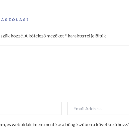
ZÁSZÓLÁS?
sszük közzé.
A kötelező mezőket
*
karakterrel jelöltük
mem, és weboldalcímem mentése a böngészőben a következő hozz