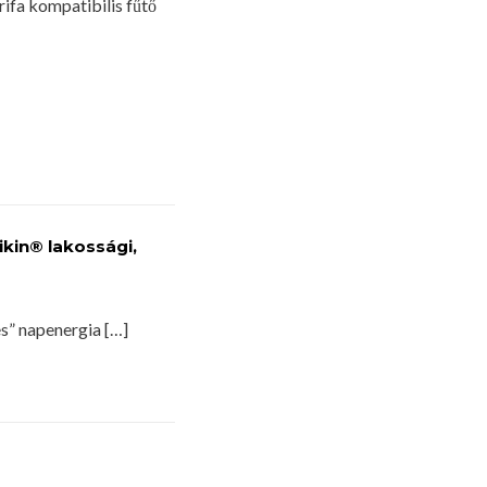
ifa kompatibilis fűtő
ikin® lakossági,
es” napenergia […]