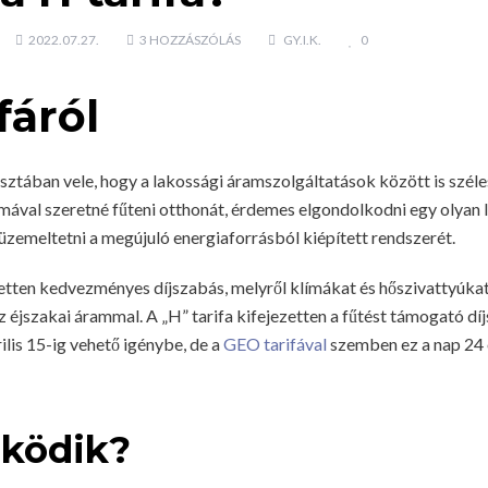
2022.07.27.
3 HOZZÁSZÓLÁS
GY.I.K.
0
fáról
sztában vele, hogy a lakossági áramszolgáltatások között is széles
ímával szeretné fűteni otthonát, érdemes elgondolkodni egy olyan 
zemeltetni a megújuló energiaforrásból kiépített rendszerét.
zetten kedvezményes díjszabás, melyről klímákat és hőszivattyúkat
jszakai árammal. A „H” tarifa kifejezetten a fűtést támogató díj
ilis 15-ig vehető igénybe, de a
GEO tarifával
szemben ez a nap 24 
ködik?