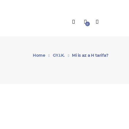
0
Home
GY.I.K.
Mi is az a H tarifa?