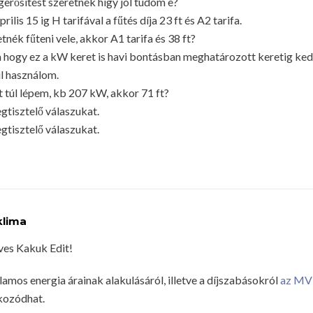
erősítést szeretnék higy jól tudom e?
ilis 15 ig H tarifával a fűtés díja 23 ft és A2 tarifa.
nék fűteni vele, akkor A1 tarifa és 38 ft?
 hogy ez a kW keret is havi bontásban meghatározott keretig ked
l használom.
t túl lépem, kb 207 kW, akkor 71 ft?
tisztelő válaszukat.
tisztelő válaszukat.
klima
es Kakuk Edit!
llamos energia árainak alakulásáról, illetve a díjszabásokról
az MV
kozódhat.