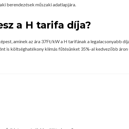
aki berendezések műszaki adatlapjára.
sz a H tarifa díja?
képest, aminek az ára 37Ft/kW a H tarifának a legalacsonyabb díj
ént is költséghatékony klímás fűtésünket 35%-al kedvezőbb áron 