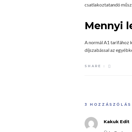
csatlakoztatandó műsz
Mennyi le
A normál A1 tarifához 
díjszabással az egyébk
SHARE :
3 HOZZÁSZÓLÁS
Kakuk Edit