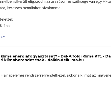
nyiben sikerült eligazodni az árazáson, és szüksége van egy H-tar
ára, keressen bennünket bizalommal!
telettel:
-Klíma
PLY
klíma energiafogyasztását? - Dél-Alföldi Klíma Kft. - Da
ri klímaberendezések - daikin.delklima.hu
aHa napelemes rendszerrel rendelkezel, akkor a klímát az „ingyen