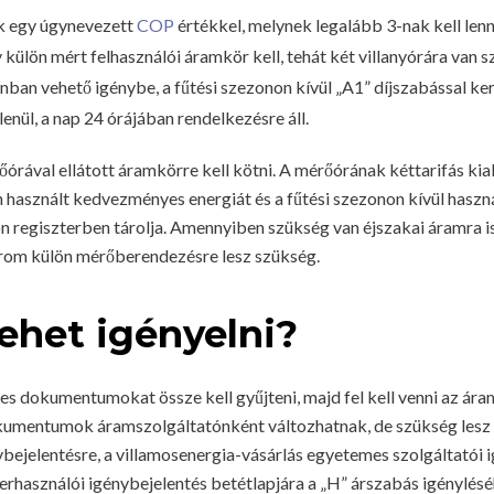
k egy úgynevezett
COP
értékkel, melynek legalább 3-nak kell lenn
 külön mért felhasználói áramkör kell, tehát két villanyórára van s
nban vehető igénybe, a fűtési szezonon kívül „A1” díjszabással ke
nül, a nap 24 órájában rendelkezésre áll.
órával ellátott áramkörre kell kötni. A mérőórának kéttarifás kial
n használt kedvezményes energiát és a fűtési szezonon kívül has
n regiszterben tárolja. Amennyiben szükség van éjszakai áramra i
rom külön mérőberendezésre lesz szükség.
ehet igényelni?
s dokumentumokat össze kell gyűjteni, majd fel kell venni az ára
kumentumok áramszolgáltatónként változhatnak, de szükség lesz 
bejelentésre, a villamosenergia-vásárlás egyetemes szolgáltatói i
rhasználói igénybejelentés betétlapjára a „H” árszabás igénylésé