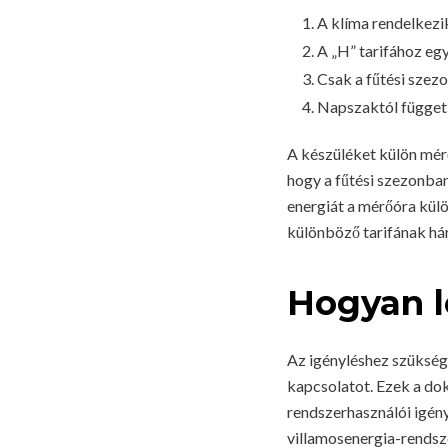
A klíma rendelkezi
A „H” tarifához egy
Csak a fűtési szezo
Napszaktól függetle
A készüléket külön mérő
hogy a fűtési szezonba
energiát a mérőóra külö
különböző tarifának há
Hogyan l
Az igényléshez szüksége
kapcsolatot. Ezek a do
rendszerhasználói igény
villamosenergia-rendsze