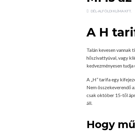
DÉL-ALFÖLDI KLÍMA KFT.
A H tari
Talán kevesen vannak ti
hőszivattyúval, vagy kl
kedvezményesen tudja ü
A „H” tarifa egy kifeje
Nem összekeverendő az é
csak október 15-től ápr
áll.
Hogy mű