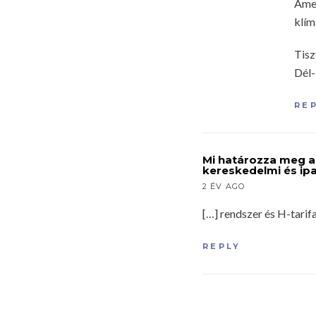
Amen
klím
Tisz
Dél
RE
Mi határozza meg a 
kereskedelmi és ipa
2 ÉV AGO
[…] rendszer és H-tarif
REPLY