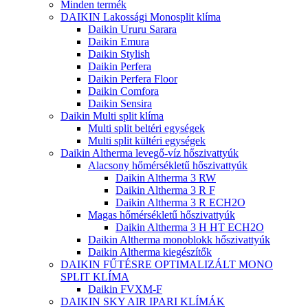
Minden termék
DAIKIN Lakossági Monosplit klíma
Daikin Ururu Sarara
Daikin Emura
Daikin Stylish
Daikin Perfera
Daikin Perfera Floor
Daikin Comfora
Daikin Sensira
Daikin Multi split klíma
Multi split beltéri egységek
Multi split kültéri egységek
Daikin Altherma levegő-víz hőszivattyúk
Alacsony hőmérsékletű hőszivattyúk
Daikin Altherma 3 RW
Daikin Altherma 3 R F
Daikin Altherma 3 R ECH2O
Magas hőmérsékletű hőszivattyúk
Daikin Altherma 3 H HT ECH2O
Daikin Altherma monoblokk hőszivattyúk
Daikin Altherma kiegészítők
DAIKIN FŰTÉSRE OPTIMALIZÁLT MONO
SPLIT KLÍMA
Daikin FVXM-F
DAIKIN SKY AIR IPARI KLÍMÁK