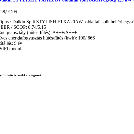
358,915
Ft
ípus : Daikin Split STYLISH FTXA20AW oldalfali split beltéri egys
SEER / SCOP: 8,74/5,15
nergiaosztály (hűtés-fűtés): A+++/A+++
ves energiafogyasztás hűtés/fűtés (kwh): 100/ 666
ótállás: 5 év
WIFI modul
etölthető termékkatalógusok