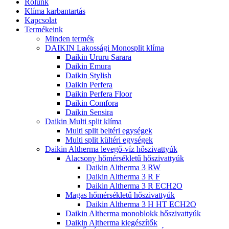
Rólunk
Klíma karbantartás
Kapcsolat
Termékeink
Minden termék
DAIKIN Lakossági Monosplit klíma
Daikin Ururu Sarara
Daikin Emura
Daikin Stylish
Daikin Perfera
Daikin Perfera Floor
Daikin Comfora
Daikin Sensira
Daikin Multi split klíma
Multi split beltéri egységek
Multi split kültéri egységek
Daikin Altherma levegő-víz hőszivattyúk
Alacsony hőmérsékletű hőszivattyúk
Daikin Altherma 3 RW
Daikin Altherma 3 R F
Daikin Altherma 3 R ECH2O
Magas hőmérsékletű hőszivattyúk
Daikin Altherma 3 H HT ECH2O
Daikin Altherma monoblokk hőszivattyúk
Daikin Altherma kiegészítők