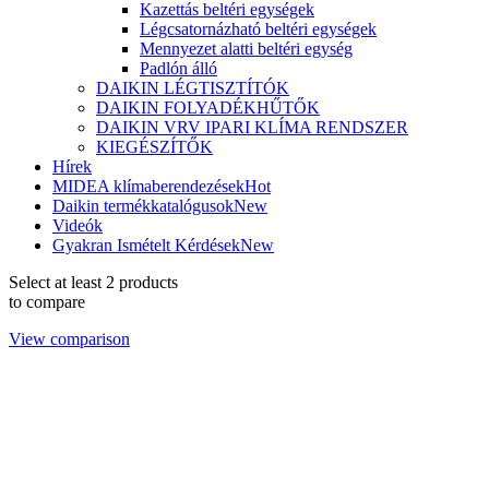
Kazettás beltéri egységek
Légcsatornázható beltéri egységek
Mennyezet alatti beltéri egység
Padlón álló
DAIKIN LÉGTISZTÍTÓK
DAIKIN FOLYADÉKHŰTŐK
DAIKIN VRV IPARI KLÍMA RENDSZER
KIEGÉSZÍTŐK
Hírek
MIDEA klímaberendezések
Hot
Daikin termékkatalógusok
New
Videók
Gyakran Ismételt Kérdések
New
Select at least 2 products
to compare
View comparison