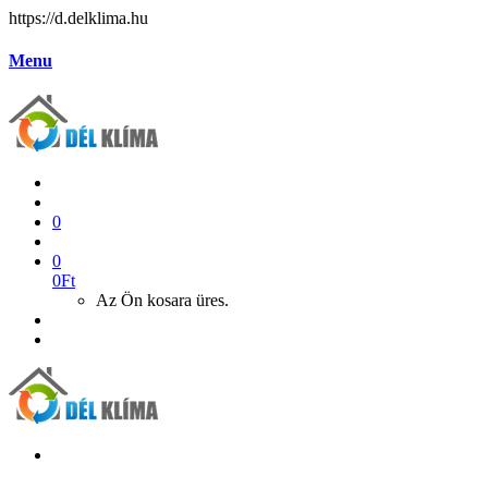
https://d.delklima.hu
Menu
0
0
0
Ft
Az Ön kosara üres.