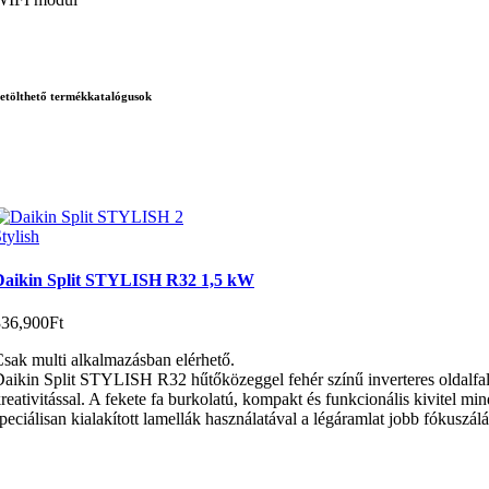
etölthető termékkatalógusok
tylish
Daikin Split STYLISH R32 1,5 kW
336,900
Ft
sak multi alkalmazásban elérhető.
aikin Split STYLISH R32 hűtőközeggel fehér színű inverteres oldalfali 
reativitással. A fekete fa burkolatú, kompakt és funkcionális kivitel m
peciálisan kialakított lamellák használatával a légáramlat jobb fókuszál