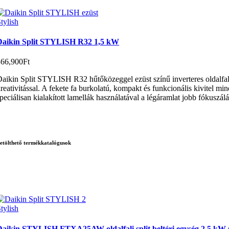
tylish
Daikin Split STYLISH R32 1,5 kW
366,900
Ft
aikin Split STYLISH R32 hűtőközeggel ezüst színű inverteres oldalfali 
reativitással. A fekete fa burkolatú, kompakt és funkcionális kivitel m
peciálisan kialakított lamellák használatával a légáramlat jobb fókuszál
etölthető termékkatalógusok
tylish
Daikin STYLISH FTXA25AW oldalfali split beltéri egység 2,5 kW 