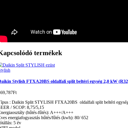
Kapcsolódó termékek
tylish
aikin Stylish FTXA20BS oldalfali split beltéri egység 2,0 kW (R32
369,787
Ft
ípus : Daikin Split STYLISH FTXA20BS oldalfali split beltéri egysé
SEER / SCOP: 8,75/5,15
nergiaosztály (hűtés-fűtés): A+++/A+++
ves energiafogyasztás hűtés/fűtés (kwh): 80/ 652
ótállás: 5 év
WIFI modul