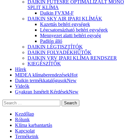
DAIKIN FŰTÉSRE OPTIMALIZÁLT MONO
SPLIT KLÍMA
Daikin FVXM-F
DAIKIN SKY AIR IPARI KLÍMÁK
Kazettás beltéri egységek
Légcsatornázható beltéri egységek
Mennyezet alatti beltéri egység
Padlón álló
DAIKIN LÉGTISZTÍTÓK
DAIKIN FOLYADÉKHŰTŐK
DAIKIN VRV IPARI KLÍMA RENDSZER
KIEGÉSZÍTŐK
Hírek
MIDEA klímaberendezések
Hot
Daikin termékkatalógusok
New
Videók
Gyakran Ismételt Kérdések
New
Search
Kezdőlap
Rólunk
Klíma karbantartás
Kapcsolat
Termékeink