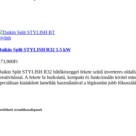
tylish
Daikin Split STYLISH R32 1,5 kW
373,900
Ft
aikin Split STYLISH R32 hűtőközeggel fekete színű inverteres oldalfali
reativitással. A fekete fa burkolatú, kompakt és funkcionális kivitel m
peciálisan kialakított lamellák használatával a légáramlat jobb fókuszál
etölthető termékkatalógusok