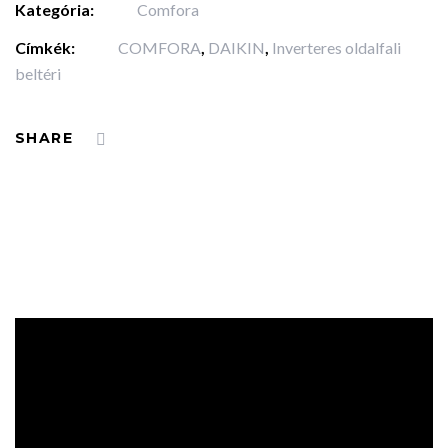
Kategória:
Comfora
Címkék:
COMFORA
,
DAIKIN
,
Inverteres oldalfali
beltéri
SHARE