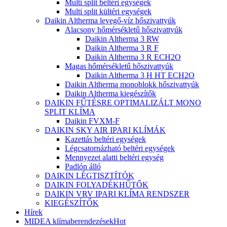
Multi split beltéri egységek
Multi split kültéri egységek
Daikin Altherma levegő-víz hőszivattyúk
Alacsony hőmérsékletű hőszivattyúk
Daikin Altherma 3 RW
Daikin Altherma 3 R F
Daikin Altherma 3 R ECH2O
Magas hőmérsékletű hőszivattyúk
Daikin Altherma 3 H HT ECH2O
Daikin Altherma monoblokk hőszivattyúk
Daikin Altherma kiegészítők
DAIKIN FŰTÉSRE OPTIMALIZÁLT MONO
SPLIT KLÍMA
Daikin FVXM-F
DAIKIN SKY AIR IPARI KLÍMÁK
Kazettás beltéri egységek
Légcsatornázható beltéri egységek
Mennyezet alatti beltéri egység
Padlón álló
DAIKIN LÉGTISZTÍTÓK
DAIKIN FOLYADÉKHŰTŐK
DAIKIN VRV IPARI KLÍMA RENDSZER
KIEGÉSZÍTŐK
Hírek
MIDEA klímaberendezések
Hot