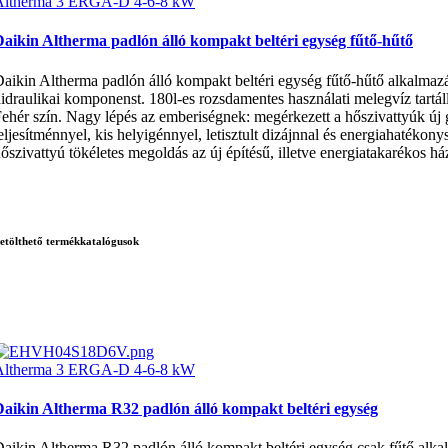
Altherma 3 ERGA-D 4-6-8 kW
aikin Altherma padlón álló kompakt beltéri egység fűtő-hűtő
aikin Altherma padlón álló kompakt beltéri egység fűtő-hűtő alkalmazá
idraulikai komponenst. 180l-es rozsdamentes használati melegvíz tartá
ehér szín. Nagy lépés az emberiségnek: megérkezett a hőszivattyúk új 
eljesítménnyel, kis helyigénnyel, letisztult dizájnnal és energiahatékon
őszivattyú tökéletes megoldás az új építésű, illetve energiatakarékos
etölthető termékkatalógusok
Altherma 3 ERGA-D 4-6-8 kW
Daikin Altherma R32 padlón álló kompakt beltéri egység
aikin Altherma R32 padlón álló kompakt beltéri egység csak fűtő alkal