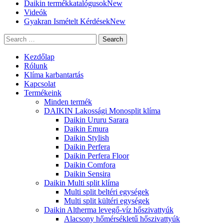
Daikin termékkatalógusok
New
Videók
Gyakran Ismételt Kérdések
New
Search
Kezdőlap
Rólunk
Klíma karbantartás
Kapcsolat
Termékeink
Minden termék
DAIKIN Lakossági Monosplit klíma
Daikin Ururu Sarara
Daikin Emura
Daikin Stylish
Daikin Perfera
Daikin Perfera Floor
Daikin Comfora
Daikin Sensira
Daikin Multi split klíma
Multi split beltéri egységek
Multi split kültéri egységek
Daikin Altherma levegő-víz hőszivattyúk
Alacsony hőmérsékletű hőszivattyúk