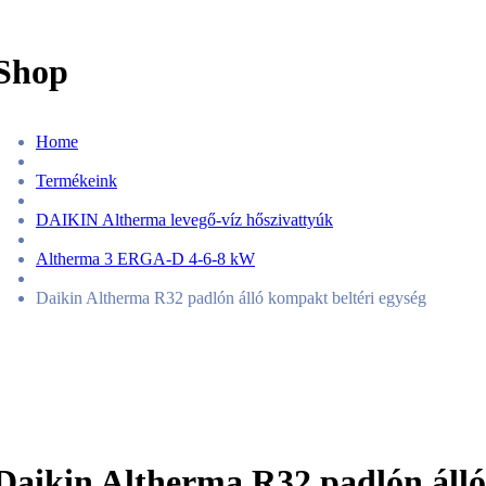
Shop
Home
Termékeink
DAIKIN Altherma levegő-víz hőszivattyúk
Altherma 3 ERGA-D 4-6-8 kW
Daikin Altherma R32 padlón álló kompakt beltéri egység
Daikin Altherma R32 padlón álló