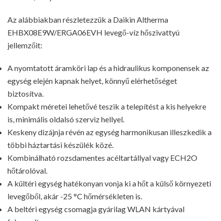
Az alábbiakban részletezzük a Daikin Altherma
EHBX08E9W/ERGA06EVH levegő-víz hőszivattyú
jellemzőit:
A nyomtatott áramköri lap és a hidraulikus komponensek az
egység elején kapnak helyet, könnyű elérhetőséget
biztosítva.
Kompakt méretei lehetővé teszik a telepítést a kis helyekre
is, minimális oldalsó szerviz hellyel.
Keskeny dizájnja révén az egység harmonikusan illeszkedik a
többi háztartási készülék közé.
Kombinálható rozsdamentes acéltartállyal vagy ECH2O
hőtárolóval.
A kültéri egység hatékonyan vonja ki a hőt a külső környezeti
levegőből, akár -25 °C hőmérsékleten is.
A beltéri egység csomagja gyárilag WLAN kártyával