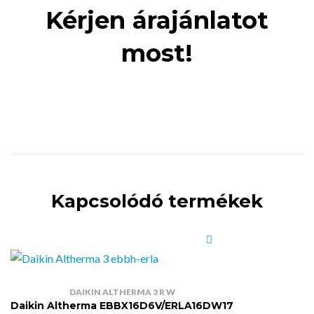
Kérjen árajánlatot
most!
Kapcsolódó termékek
DAIKIN ALTHERMA 3 R W
Daikin Altherma EBBX16D6V/ERLA16DW17