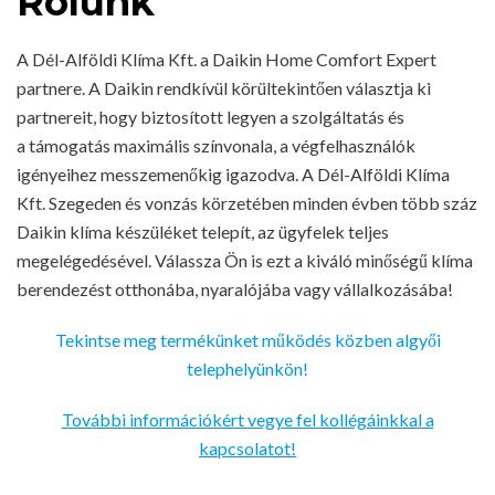
Rólunk
A Dél-Alföldi Klíma Kft. a Daikin Home Comfort Expert
partnere. A Daikin rendkívül körültekintően választja ki
partnereit, hogy biztosított legyen a szolgáltatás és
a támogatás maximális színvonala, a végfelhasználók
igényeihez messzemenőkig igazodva. A Dél-Alföldi Klíma
Kft. Szegeden és vonzás körzetében minden évben több száz
Daikin klíma készüléket telepít, az ügyfelek teljes
megelégedésével. Válassza Ön is ezt a kiváló minőségű klíma
berendezést otthonába, nyaralójába vagy vállalkozásába!
Tekintse meg termékünket működés közben algyői
telephelyünkön!
További információkért vegye fel kollégáinkkal a
kapcsolatot!