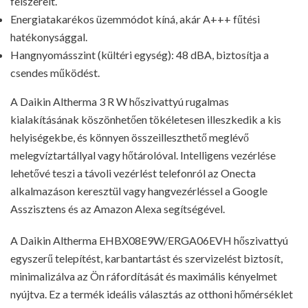
felszerelt.
Energiatakarékos üzemmódot kíná, akár A+++ fűtési
hatékonysággal.
Hangnyomásszint (kültéri egység): 48 dBA, biztosítja a
csendes működést.
A Daikin Altherma 3 R W hőszivattyú rugalmas
kialakításának köszönhetően tökéletesen illeszkedik a kis
helyiségekbe, és könnyen összeilleszthető meglévő
melegvíztartállyal vagy hőtárolóval. Intelligens vezérlése
lehetővé teszi a távoli vezérlést telefonról az Onecta
alkalmazáson keresztül vagy hangvezérléssel a Google
Asszisztens és az Amazon Alexa segítségével.
A Daikin Altherma EHBX08E9W/ERGA06EVH hőszivattyú
egyszerű telepítést, karbantartást és szervizelést biztosít,
minimalizálva az Ön ráfordítását és maximális kényelmet
nyújtva. Ez a termék ideális választás az otthoni hőmérséklet