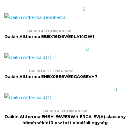
DAIKIN ALTHERMA 3 R W
Daikin Altherma EBBX16D6V/ERLA14DW1
DAIKIN ALTHERMA 3 R W
Daikin Altherma EHBX08E6V/ERGA08EVH7
DAIKIN ALTHERMA 3 R W
Daikin Altherma EHBH-E6V/E9W + ERGA-EV(A) alacsony
hőmérsékletű osztott oldalfali egység