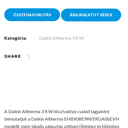
ÖSSZEHASONLITÁS
ÁRAJÁNLATOT KÉREK
Kategória:
Daikin Altherma 3 R W
SHARE
A Daikin Altherma 3 R W hőszivattyú család tagjaként
bemutatjuk a Daikin Altherma EHBX08E9W/ERGA06EVH
modellt, mely ideális választás otthoni fűtéshez és hűtéshez.