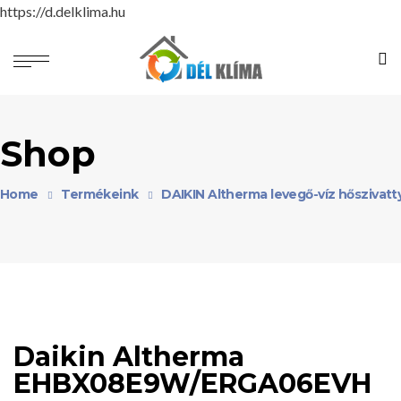
https://d.delklima.hu
Shop
Home
Termékeink
DAIKIN Altherma levegő-víz hőszivatt
Daikin Altherma
EHBX08E9W/ERGA06EVH