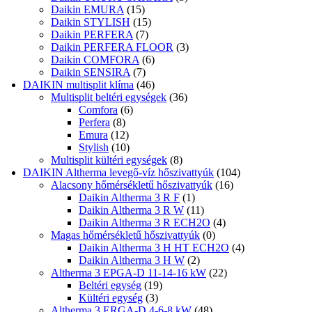
Daikin EMURA
(15)
Daikin STYLISH
(15)
Daikin PERFERA
(7)
Daikin PERFERA FLOOR
(3)
Daikin COMFORA
(6)
Daikin SENSIRA
(7)
DAIKIN multisplit klíma
(46)
Multisplit beltéri egységek
(36)
Comfora
(6)
Perfera
(8)
Emura
(12)
Stylish
(10)
Multisplit kültéri egységek
(8)
DAIKIN Altherma levegő-víz hőszivattyúk
(104)
Alacsony hőmérsékletű hőszivattyúk
(16)
Daikin Altherma 3 R F
(1)
Daikin Altherma 3 R W
(11)
Daikin Altherma 3 R ECH2O
(4)
Magas hőmérsékletű hőszivattyúk
(0)
Daikin Altherma 3 H HT ECH2O
(4)
Daikin Altherma 3 H W
(2)
Altherma 3 EPGA-D 11-14-16 kW
(22)
Beltéri egység
(19)
Kültéri egység
(3)
Altherma 3 ERGA-D 4-6-8 kW
(48)