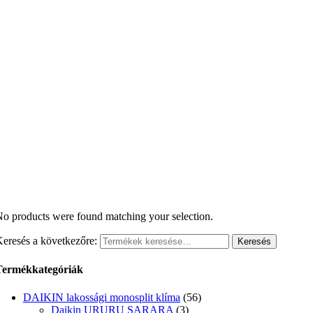
o products were found matching your selection.
eresés a következőre:
Keresés
Termékkategóriák
DAIKIN lakossági monosplit klíma
(56)
Daikin URURU SARARA
(3)