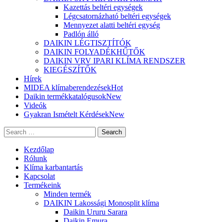
Kazettás beltéri egységek
Légcsatornázható beltéri egységek
Mennyezet alatti beltéri egység
Padlón álló
DAIKIN LÉGTISZTÍTÓK
DAIKIN FOLYADÉKHŰTŐK
DAIKIN VRV IPARI KLÍMA RENDSZER
KIEGÉSZÍTŐK
Hírek
MIDEA klímaberendezések
Hot
Daikin termékkatalógusok
New
Videók
Gyakran Ismételt Kérdések
New
Search
Kezdőlap
Rólunk
Klíma karbantartás
Kapcsolat
Termékeink
Minden termék
DAIKIN Lakossági Monosplit klíma
Daikin Ururu Sarara
Daikin Emura