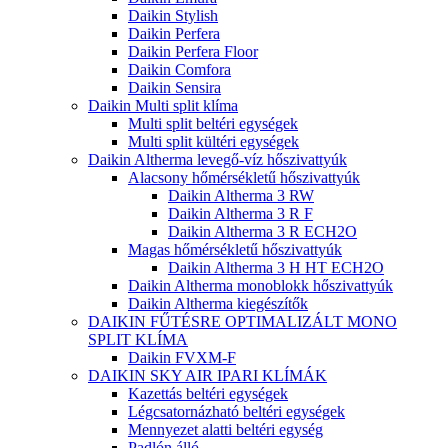
Daikin Stylish
Daikin Perfera
Daikin Perfera Floor
Daikin Comfora
Daikin Sensira
Daikin Multi split klíma
Multi split beltéri egységek
Multi split kültéri egységek
Daikin Altherma levegő-víz hőszivattyúk
Alacsony hőmérsékletű hőszivattyúk
Daikin Altherma 3 RW
Daikin Altherma 3 R F
Daikin Altherma 3 R ECH2O
Magas hőmérsékletű hőszivattyúk
Daikin Altherma 3 H HT ECH2O
Daikin Altherma monoblokk hőszivattyúk
Daikin Altherma kiegészítők
DAIKIN FŰTÉSRE OPTIMALIZÁLT MONO
SPLIT KLÍMA
Daikin FVXM-F
DAIKIN SKY AIR IPARI KLÍMÁK
Kazettás beltéri egységek
Légcsatornázható beltéri egységek
Mennyezet alatti beltéri egység
Padlón álló