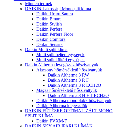
Minden termék
DAIKIN Lakossági Monosplit klíma
Daikin Ururu Sarara
Daikin Emura
Daikin Stylish
Daikin Perfera
Daikin Perfera Floor
Daikin Comfora
Daikin Sensira
Daikin Multi split klíma
Multi split beltéri egységek
Multi split kültéri egységek
Daikin Altherma levegő-víz hőszivattyúk
Alacsony hőmérsékletű hőszivattyúk
Daikin Altherma 3 RW
Daikin Altherma 3 R F
Daikin Altherma 3 R ECH2O
Magas hőmérsékletű hőszivattyúk
Daikin Altherma 3 H HT ECH2O
Daikin Altherma monoblokk hőszivattyúk
Daikin Altherma kiegészítők
DAIKIN FŰTÉSRE OPTIMALIZÁLT MONO
SPLIT KLÍMA
Daikin FVXM-F
DAIKIN SKY AIR IPARI KLÍMÁK