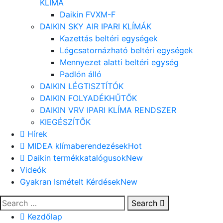
KLÍMA
Daikin FVXM-F
DAIKIN SKY AIR IPARI KLÍMÁK
Kazettás beltéri egységek
Légcsatornázható beltéri egységek
Mennyezet alatti beltéri egység
Padlón álló
DAIKIN LÉGTISZTÍTÓK
DAIKIN FOLYADÉKHŰTŐK
DAIKIN VRV IPARI KLÍMA RENDSZER
KIEGÉSZÍTŐK
Hírek
MIDEA klímaberendezések
Hot
Daikin termékkatalógusok
New
Videók
Gyakran Ismételt Kérdések
New
Search
Kezdőlap