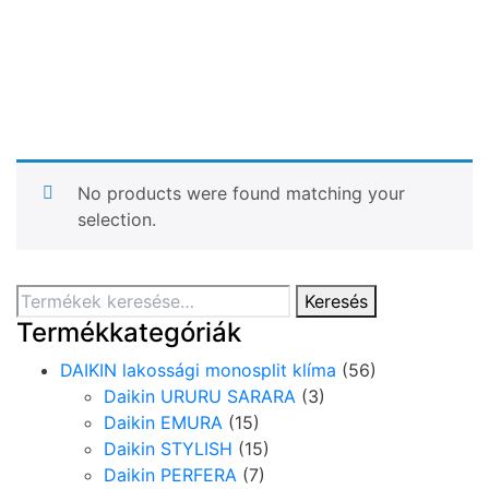
No products were found matching your
selection.
Keresés
Keresés
a
Termékkategóriák
következőre:
DAIKIN lakossági monosplit klíma
(56)
Daikin URURU SARARA
(3)
Daikin EMURA
(15)
Daikin STYLISH
(15)
Daikin PERFERA
(7)