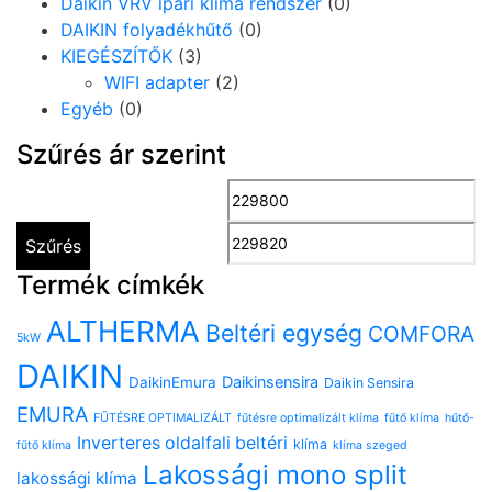
Daikin VRV ipari klíma rendszer
(0)
DAIKIN folyadékhűtő
(0)
KIEGÉSZÍTŐK
(3)
WIFI adapter
(2)
Egyéb
(0)
Szűrés ár szerint
Min
M
ár
ár
Szűrés
Termék címkék
ALTHERMA
Beltéri egység
COMFORA
5kW
DAIKIN
Daikinsensira
DaikinEmura
Daikin Sensira
EMURA
FŰTÉSRE OPTIMALIZÁLT
fűtésre optimalizált klíma
fűtő klíma
hűtő-
Inverteres oldalfali beltéri
klíma
fűtő klíma
klíma szeged
Lakossági mono split
lakossági klíma