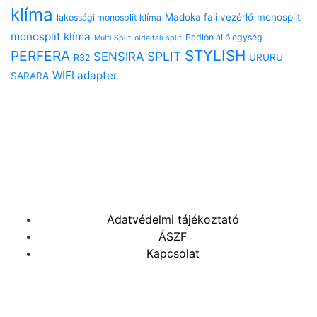
klíma
Madoka fali vezérlő
monosplit
lakossági monosplit klíma
monosplit klíma
Padlón álló egység
Multi Split
oldalfali split
STYLISH
PERFERA
SPLIT
SENSIRA
URURU
R32
WIFI adapter
SARARA
Adatvédelmi tájékoztató
ÁSZF
Kapcsolat